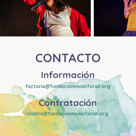
CONTACTO
Información
factoria@fundaciónmusicforall.org
Contratación
violeta@fundacionmusicforall.
org