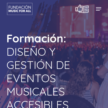
Skip
Menu
Menu
to
main
content
Formación:
DISEÑO Y
GESTIÓN DE
EVENTOS
MUSICALES
ACCESIBLES