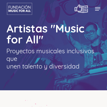
Skip
Menu
Menu
to
main
content
Artistas "Music
for All"
Proyectos musicales inclusivos
que
unen talento y diversidad