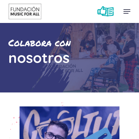
Skip
Menu
Menu
to
main
content
Colabora con
nosotros