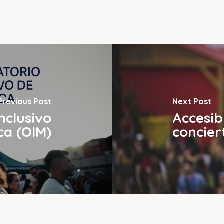
Previous Post
Next Post
nclusivo
Accesib
ca (OIM)
concier