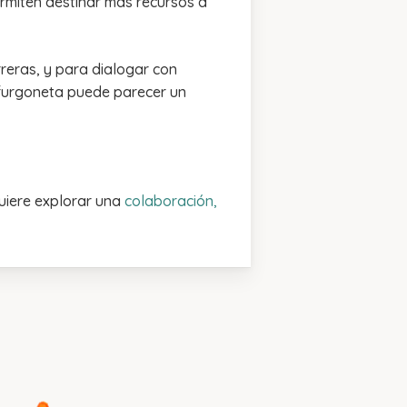
ermiten destinar más recursos a
reras, y para dialogar con
 furgoneta puede parecer un
quiere explorar una
colaboración,