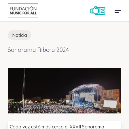
Skip
Menu
Menu
to
main
content
Noticia
Sonorama Ribera 2024
Cada vez está más cerca el XXVII Sonorama