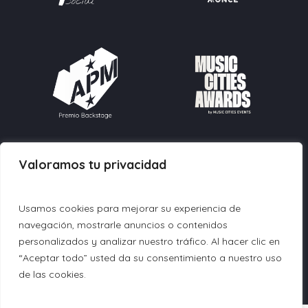
Valoramos tu privacidad
Contacto:
info@fundacionmusicforall.org
604 90 27 30
Usamos cookies para mejorar su experiencia de
navegación, mostrarle anuncios o contenidos
© 2026 Fundación Music For All.
personalizados y analizar nuestro tráfico. Al hacer clic en
“Aceptar todo” usted da su consentimiento a nuestro uso
Política de Privacidad
|
Política de Cookies
|
Aviso
de las cookies.
Legal
|
Política de Acceso