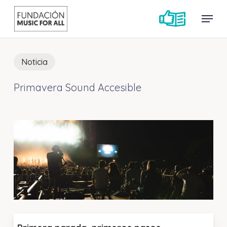
Skip
Menu
Menu
to
main
content
Noticia
Primavera Sound Accesible