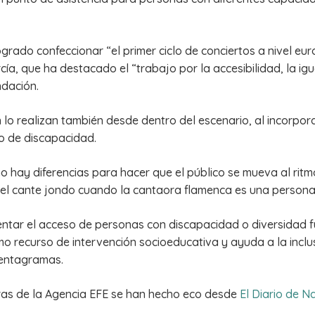
logrado confeccionar “el primer ciclo de conciertos a nivel e
, que ha destacado el “trabajo por la accesibilidad, la igua
ndación.
n lo realizan también desde dentro del escenario, al incorpora
po de discapacidad.
hay diferencias para hacer que el público se mueva al ritmo 
el cante jondo cuando la cantaora flamenca es una persona 
ntar el acceso de personas con discapacidad o diversidad fun
mo recurso de intervención socioeducativa y ayuda a la inclusi
pentagramas.
eras de la Agencia EFE se han hecho eco desde
El Diario de N