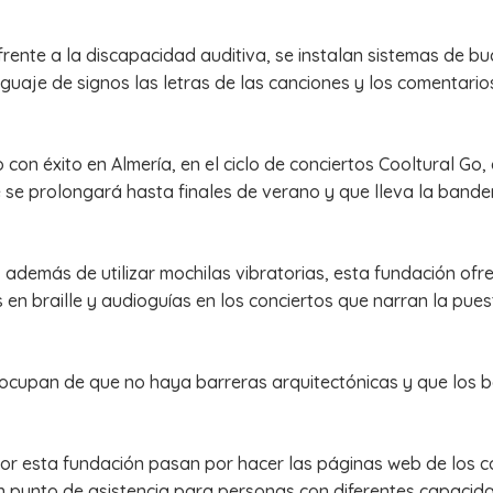
frente a la discapacidad auditiva, se instalan sistemas de 
guaje de signos las letras de las canciones y los comentarios
on éxito en Almería, en el ciclo de conciertos Cooltural Go,
 se prolongará hasta finales de verano y que lleva la bander
, además de utilizar mochilas vibratorias, esta fundación of
 en braille y audioguías en los conciertos que narran la pue
reocupan de que no haya barreras arquitectónicas y que los
 esta fundación pasan por hacer las páginas web de los co
n punto de asistencia para personas con diferentes capacidad