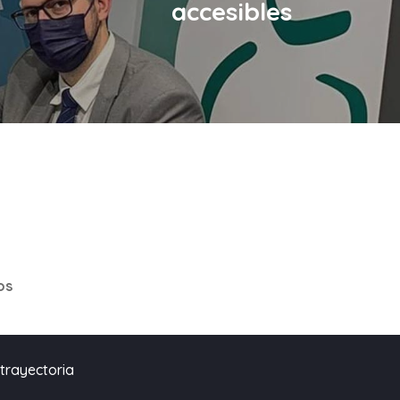
accesibles
os
trayectoria