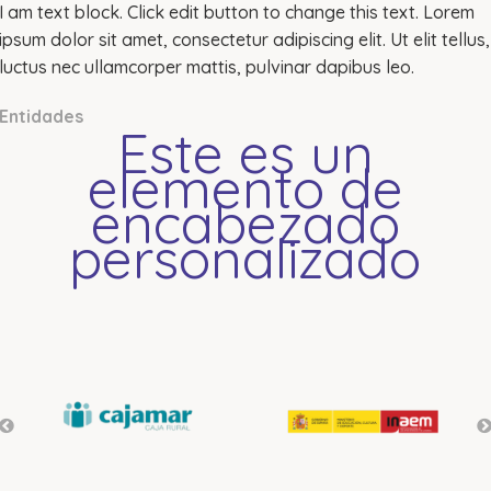
I am text block. Click edit button to change this text. Lorem
ipsum dolor sit amet, consectetur adipiscing elit. Ut elit tellus,
luctus nec ullamcorper mattis, pulvinar dapibus leo.
Entidades
Este es un
elemento de
encabezado
personalizado