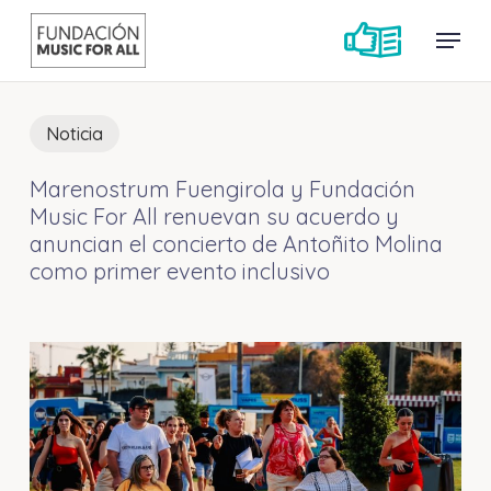
Skip
Menu
Menu
to
main
content
Noticia
Marenostrum Fuengirola y Fundación
Music For All renuevan su acuerdo y
anuncian el concierto de Antoñito Molina
como primer evento inclusivo