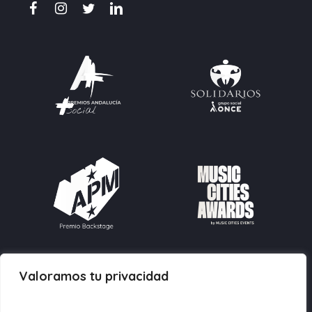
Valoramos tu privacidad
Contacto:
info@fundacionmusicforall.org