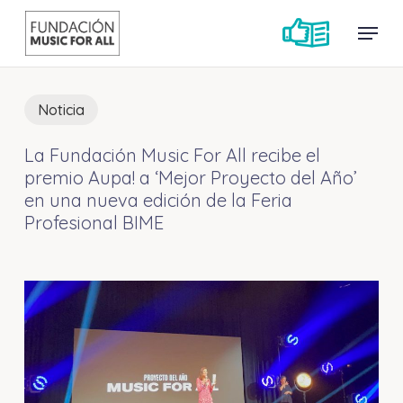
Skip
Menu
Menu
to
main
content
Noticia
La Fundación Music For All recibe el
premio Aupa! a ‘Mejor Proyecto del Año’
en una nueva edición de la Feria
Profesional BIME