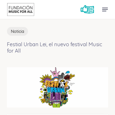
Skip
Menu
Menu
to
main
content
Noticia
Festial Urban Lei, el nuevo festival Music
for All