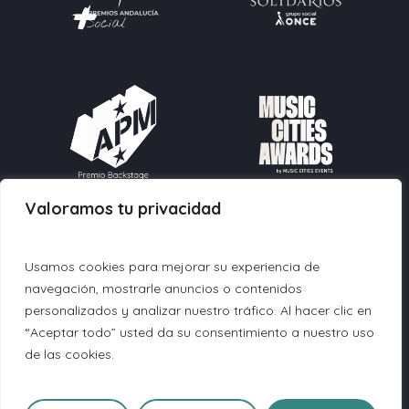
Valoramos tu privacidad
Contacto:
Usamos cookies para mejorar su experiencia de
info@fundacionmusicforall.org
navegación, mostrarle anuncios o contenidos
604 90 27 30
personalizados y analizar nuestro tráfico. Al hacer clic en
“Aceptar todo” usted da su consentimiento a nuestro uso
© 2026 Fundación Music For All.
de las cookies.
Política de Privacidad
|
Política de Cookies
|
Aviso
Legal
|
Política de Acceso