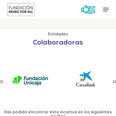
Skip
Menu
Menu
to
main
content
Entidades
Colaboradoras
Has podido encontrar esta inciativa en los siguientes
medios