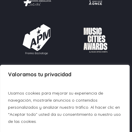
Valoramos tu privacidad
Contacto:
info@fundacionmusicforall.org
604 90 27 30
Usamos cookies para mejorar su experiencia de
navegación, mostrarle anuncios o contenidos
© 2026 Fundación Music For All.
personalizados y analizar nuestro tráfico. Al hacer clic en
“Aceptar todo” usted da su consentimiento a nuestro uso
Política de Privacidad
|
Política de Cookies
|
Aviso
de las cookies.
Legal
|
Política de Acceso