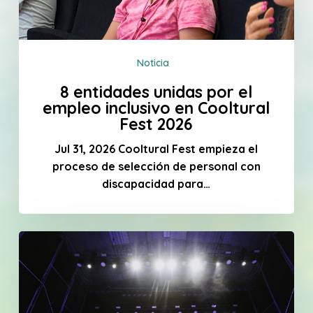
Fest
2026
Noticia
8 entidades unidas por el
empleo inclusivo en Cooltural
Fest 2026
Jul 31, 2026 Cooltural Fest empieza el
proceso de selección de personal con
discapacidad para…
Love
of
Lesbian
se
suma