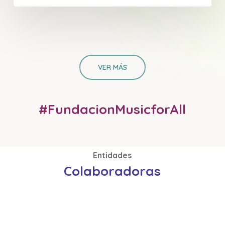
VER MÁS
#FundacionMusicforAll
Entidades
Colaboradoras