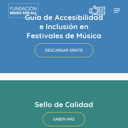
Skip
Menu
Menu
to
Guía de Accesibilidad
main
e Inclusión en
content
Festivales de Música
DESCARGAR GRATIS
Sello de Calidad
SABER MÁS