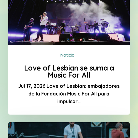
a
Music
For
All
Noticia
Love of Lesbian se suma a
Music For All
Jul 17, 2026 Love of Lesbian: embajadores
de la Fundación Music For All para
impulsar…
Kilómetros
hacia