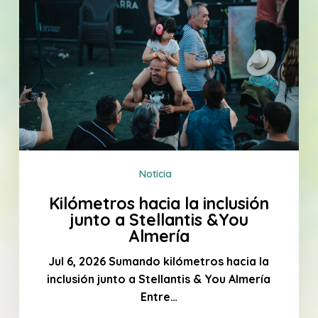
la
inclusión
junto
a
Stellantis
&You
Almería
Noticia
Kilómetros hacia la inclusión
junto a Stellantis &You
Almería
Jul 6, 2026 Sumando kilómetros hacia la
inclusión junto a Stellantis & You Almería
Entre…